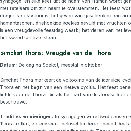
synagoge, en elke keer dat de naam van Haman wordt ge
met ratelaars om zijn naam te overstemmen. Het feest wor
dragen van kostuums, het geven van geschenken aan arm
hamantaschen, driehoekige koekjes gevuld met vruchten of
is een vreugdevolle feestdag waarbij het vieren van het l
het kwaad centraal staan.
Simchat Thora: Vreugde van de Thora
Datum:
De dag na Soekot, meestal in oktober
Simchat Thora markeert de voltooiing van de jaarlijkse cyc
Thora en het begin van een nieuwe cyclus. Het feest bena
liefde voor de Thora, die als het hart van de Joodse leer e
beschouwd.
Tradities en Vieringen:
In synagogen wereldwijd dansen e
Thora-rollen, en iedereen, inclusief kinderen, neemt deel aan