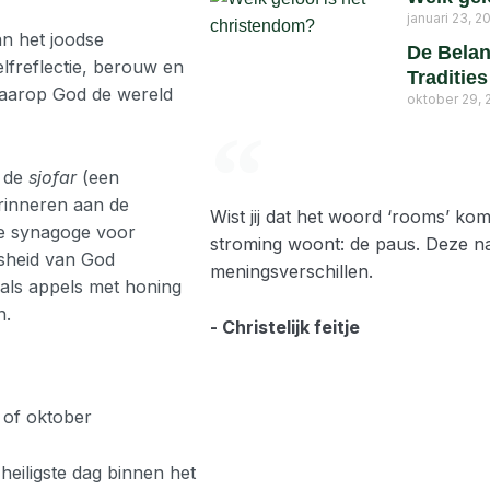
januari 23, 2
an het joodse
De Belan
elfreflectie, berouw en
Traditie
 waarop God de wereld
oktober 29, 
p de
sjofar
(een
inneren aan de
Wist jij dat het woord ‘rooms’ ko
e synagoge voor
stroming woont: de paus. Deze n
tsheid van God
meningsverschillen.
als appels met honing
n.
- Christelijk feitje
 of oktober
eiligste dag binnen het