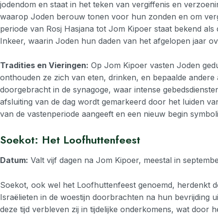
jodendom en staat in het teken van vergiffenis en verzoeni
waarop Joden berouw tonen voor hun zonden en om verg
periode van Rosj Hasjana tot Jom Kipoer staat bekend als
Inkeer, waarin Joden hun daden van het afgelopen jaar o
Tradities en Vieringen:
Op Jom Kipoer vasten Joden gedu
onthouden ze zich van eten, drinken, en bepaalde andere a
doorgebracht in de synagoge, waar intense gebedsdiensten
afsluiting van de dag wordt gemarkeerd door het luiden van
van de vastenperiode aangeeft en een nieuw begin symboli
Soekot: Het Loofhuttenfeest
Datum:
Valt vijf dagen na Jom Kipoer, meestal in septemb
Soekot, ook wel het Loofhuttenfeest genoemd, herdenkt de 
Israëlieten in de woestijn doorbrachten na hun bevrijding 
deze tijd verbleven zij in tijdelijke onderkomens, wat door