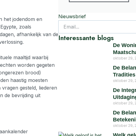
Nieuwsbrief
in het jodendom en
 Egypte, zoals
dagen, afhankelijk van de
Interessante blogs
verlossing.
De Wonin
Maatscha
ituele maaltijd waarbij
oktober 29, 
erechten worden gegeten
De Belan
 (ongerezen brood)
Traditie
oden haastig moesten
oktober 29, 
 vragen gesteld, liederen
De Integ
 de bevrijding uit
Uitdagin
oktober 29, 
De Belan
Betekeni
oktober 29, 
maankalender
Welk gel