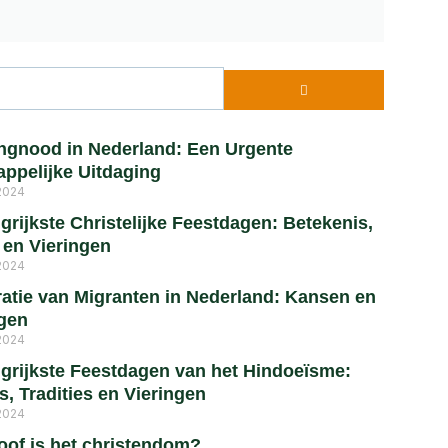
gnood in Nederland: Een Urgente
ppelijke Uitdaging
2024
grijkste Christelijke Feestdagen: Betekenis,
s en Vieringen
2024
ratie van Migranten in Nederland: Kansen en
gen
2024
grijkste Feestdagen van het Hindoeïsme:
s, Tradities en Vieringen
2024
oof is het christendom?