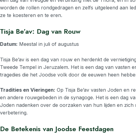
een dag van vreugde en verbinding met de Thora, en in
worden de rollen rondgedragen en zelfs uitgeleend aan l
ze te koesteren en te eren.
Tisja Be’av: Dag van Rouw
Datum:
Meestal in juli of augustus
Tisja Be’av is een dag van rouw en herdenkt de vernietigin
Tweede Tempel in Jeruzalem. Het is een dag van vasten e
tragedies die het Joodse volk door de eeuwen heen hebben
Tradities en Vieringen:
Op Tisja Be’av vasten Joden en re
en andere rouwgebeden in de synagoge. Het is een dag van
Joden nadenken over de oorzaken van hun lijden en zich 
verbetering.
De Betekenis van Joodse Feestdagen