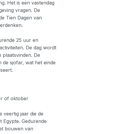
ng. Het is een vastendag
eving vragen. De
 de Tien Dagen van
verdenken.
rende 25 uur en
ctiviteiten. De dag wordt
 plaatsvinden. De
 de sjofar, wat het einde
seert.
er of oktober
veertig jaar die de
uit Egypte. Gedurende
 het bouwen van