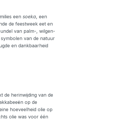
milies een
soeka
, een
ende de feestweek eet en
undel van palm-, wilgen-
s symbolen van de natuur
reugde en dankbaarheid
t de herinwijding van de
Makkabeeën op de
eine hoeveelheid olie op
chts olie was voor één